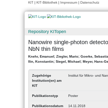
KIT
|
KIT-Bibliothek
|
Impressum
|
Datenschutz
Repository KITopen
Nanowire single-photon detecto
NbN thin films
Knehr, Emanuel
;
Ziegler, Mario
;
Goerke, Sebasti
Ilin, Konstantin
;
Siegel, Michael
;
Meyer, Hans-G
Zugehörige
Institut für Mikro- und N
Institution(en) am
KIT
Publikationstyp
Poster
Publikationsdatum
14.11.2018