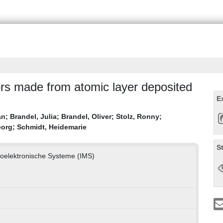
rs made from atomic layer deposited
E
an
;
Brandel, Julia
;
Brandel, Oliver
;
Stolz, Ronny
;
eorg
;
Schmidt, Heidemarie
S
anoelektronische Systeme (IMS)