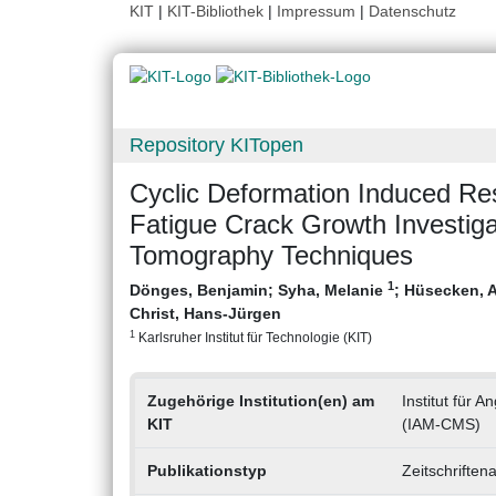
KIT
|
KIT-Bibliothek
|
Impressum
|
Datenschutz
Repository KITopen
Cyclic Deformation Induced Res
Fatigue Crack Growth Investig
Tomography Techniques
1
Dönges, Benjamin
;
Syha, Melanie
;
Hüsecken, 
Christ, Hans-Jürgen
1
Karlsruher Institut für Technologie (KIT)
Zugehörige Institution(en) am
Institut für 
KIT
(IAM-CMS)
Publikationstyp
Zeitschriften