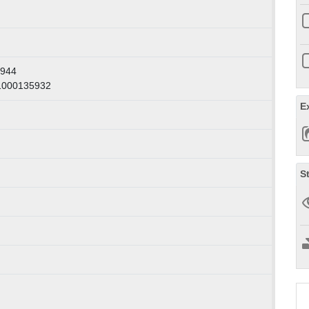
1944
 1000135932
E
S