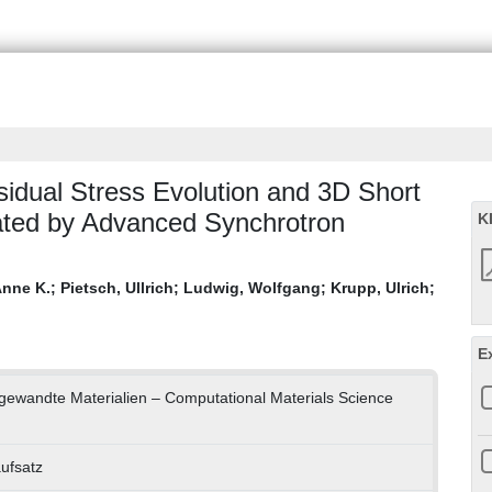
idual Stress Evolution and 3D Short
ated by Advanced Synchrotron
K
Anne K.
;
Pietsch, Ullrich
;
Ludwig, Wolfgang
;
Krupp, Ulrich
;
E
Angewandte Materialien – Computational Materials Science
aufsatz