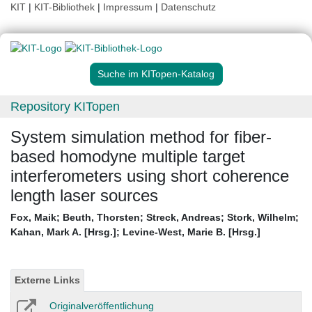
KIT
|
KIT-Bibliothek
|
Impressum
|
Datenschutz
Suche im KITopen-Katalog
Repository KITopen
System simulation method for fiber-
based homodyne multiple target
interferometers using short coherence
length laser sources
Fox, Maik
;
Beuth, Thorsten
;
Streck, Andreas
;
Stork, Wilhelm
;
Kahan, Mark A. [Hrsg.]
;
Levine-West, Marie B. [Hrsg.]
Externe Links
Originalveröffentlichung