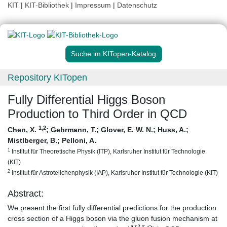
KIT
|
KIT-Bibliothek
|
Impressum
|
Datenschutz
Suche im KITopen-Katalog
Repository KITopen
Fully Differential Higgs Boson
Production to Third Order in QCD
1
,2
Chen, X.
;
Gehrmann, T.
;
Glover, E. W. N.
;
Huss, A.
;
Mistlberger, B.
;
Pelloni, A.
1
Institut für Theoretische Physik (ITP), Karlsruher Institut für Technologie
(KIT)
2
Institut für Astroteilchenphysik (IAP), Karlsruher Institut für Technologie (KIT)
Abstract:
We present the first fully differential predictions for the production
cross section of a Higgs boson via the gluon fusion mechanism at
N
3
L
O