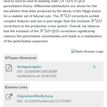
next-to-next-to-next-to-leading order (
) in QCD
perturbation theory. Differential distributions are shown for the
two-photon final state produced by the decay of the Higgs boson
N
3
L
O
for a realistic set of fiducial cuts. The
corrections exhibit
N
3
L
O
complex features and are in part larger than the inclusive
corrections to the production cross section. Overall, we observe
N
3
L
O
that the inclusion of the
QCD corrections significantly
reduces the perturbative uncertainties and leads to a stabilization
of the perturbative expansion.
KITopen-Download
Verlagsausgabe
§
DOI: 10.5445/IR/1000136388
Veröffentlicht am 16.08.2021
Externe Links
Originalveröffentlichung
DOI: 10.1103/PhysRevLett.127.072002