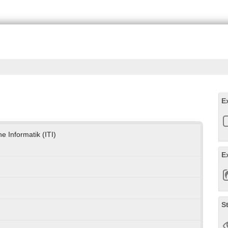
E
he Informatik (ITI)
E
S