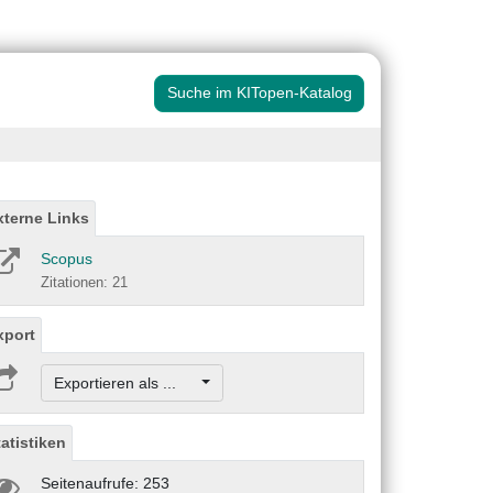
Suche im KITopen-Katalog
xterne Links
Scopus
Zitationen: 21
xport
Exportieren als ...
tatistiken
Seitenaufrufe: 253