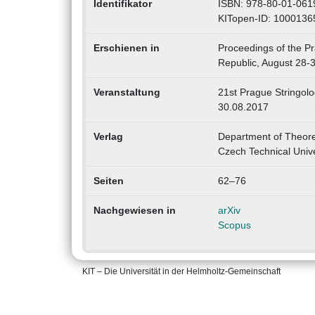
Identifikator
ISBN: 978-80-01-061
KITopen-ID: 1000136
Erschienen in
Proceedings of the P
Republic, August 28-3
Veranstaltung
21st Prague Stringol
30.08.2017
Verlag
Department of Theoret
Czech Technical Unive
Seiten
62–76
Nachgewiesen in
arXiv
Scopus
KIT – Die Universität in der Helmholtz-Gemeinschaft