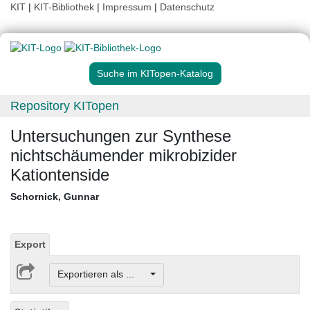
KIT
|
KIT-Bibliothek
|
Impressum
|
Datenschutz
Suche im KITopen-Katalog
Repository KITopen
Untersuchungen zur Synthese
nichtschäumender mikrobizider
Kationtenside
Schornick, Gunnar
Export
Exportieren als ...