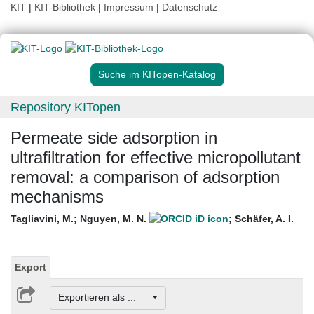
KIT
|
KIT-Bibliothek
|
Impressum
|
Datenschutz
Suche im KITopen-Katalog
Repository KITopen
Permeate side adsorption in
ultrafiltration for effective micropollutant
removal: a comparison of adsorption
mechanisms
Tagliavini, M.
;
Nguyen, M. N.
;
Schäfer, A. I.
Export
Exportieren als ...