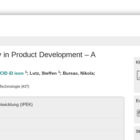
y in Product Development – A
K
1
1
;
Lutz, Steffen
;
Bursac, Nikola
;
r Technologie (KIT)
E
ntwicklung (IPEK)
S