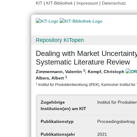
KIT
|
KIT-Bibliothek
|
Impressum
|
Datenschutz
Repository KITopen
Dealing with Market Uncertaint
Systematic Literature Review
1
Zimmermann, Valentin
;
Kempf, Christoph
1
Albers, Albert
1
Institut für Produktentwicklung (IPEK), Karlsruher Institut fü
Zugehörige
Institut für Produkte
Institution(en) am KIT
Publikationstyp
Proceedingsbeitrag
Publikationsjahr
2021