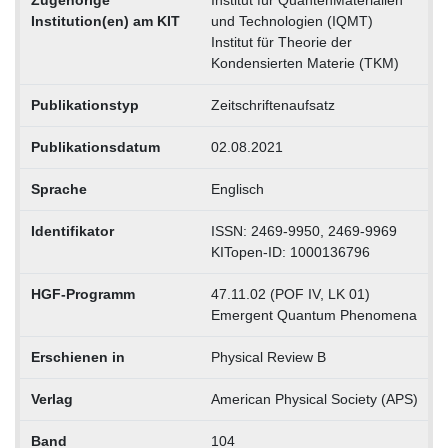
Zugehörige
Institut für QuantenMaterialien
Institution(en) am KIT
und Technologien (IQMT)
Institut für Theorie der
Kondensierten Materie (TKM)
Publikationstyp
Zeitschriftenaufsatz
Publikationsdatum
02.08.2021
Sprache
Englisch
Identifikator
ISSN: 2469-9950, 2469-9969
KITopen-ID: 1000136796
HGF-Programm
47.11.02 (POF IV, LK 01)
Emergent Quantum Phenomena
Erschienen in
Physical Review B
Verlag
American Physical Society (APS)
Band
104