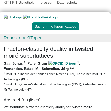
KIT
|
KIT-Bibliothek
|
Impressum
|
Datenschutz
Suche im KITopen-Katalog
Repository KITopen
Fracton-elasticity duality in twisted
moiré superlattices
1
1
Gaa, Jonas
;
Palle, Grgur
;
1
,2
Fernandes, Rafael M.
;
Schmalian, Jörg
1
Institut für Theorie der Kondensierten Materie (TKM), Karlsruher Institut für
Technologie (KIT)
2
Institut für QuantenMaterialien und Technologien (IQMT), Karlsruher Institut
für Technologie (KIT)
Abstract (englisch):
We formulate a fracton-elasticity duality for twisted moiré