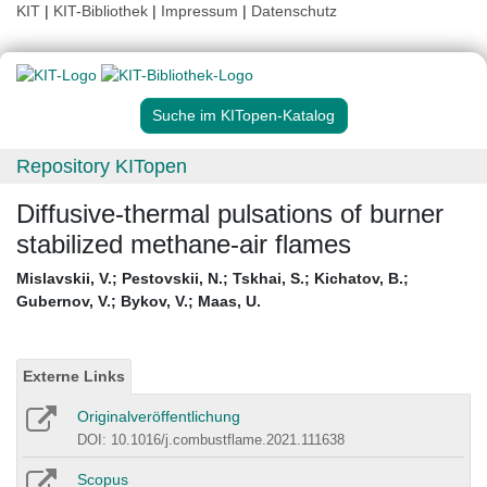
KIT
|
KIT-Bibliothek
|
Impressum
|
Datenschutz
Suche im KITopen-Katalog
Repository KITopen
Diffusive-thermal pulsations of burner
stabilized methane-air flames
Mislavskii, V.
;
Pestovskii, N.
;
Tskhai, S.
;
Kichatov, B.
;
Gubernov, V.
;
Bykov, V.
;
Maas, U.
Externe Links
Originalveröffentlichung
DOI: 10.1016/j.combustflame.2021.111638
Scopus