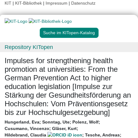
KIT
|
KIT-Bibliothek
|
Impressum
|
Datenschutz
Suche im KITopen-Katalog
Repository KITopen
Impulses for strengthening health
promotion at universities: From the
German Prevention Act to higher
education legislation [Impulse zur
Stärkung der Gesundheitsförderung an
Hochschulen: Vom Präventionsgesetz
bis zur Hochschulgesetzgebung]
Hungerland, Eva
;
Sonntag, Ute
;
Polenz, Wolf
;
Cusumano, Vincenzo
;
Gläser, Kurt
;
Hildebrand, Claudia
;
Tesche, Andreas
;