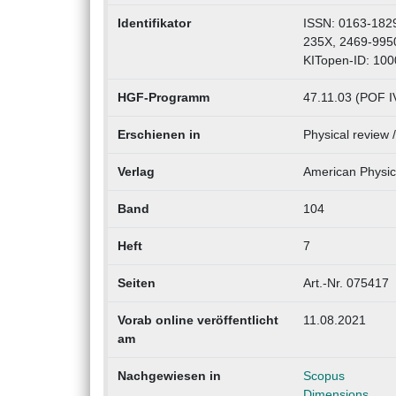
Identifikator
ISSN: 0163-1829
235X, 2469-995
KITopen-ID: 10
HGF-Programm
47.11.03 (POF I
Erschienen in
Physical review 
Verlag
American Physic
Band
104
Heft
7
Seiten
Art.-Nr. 075417
Vorab online veröffentlicht
11.08.2021
am
Nachgewiesen in
Scopus
Dimensions