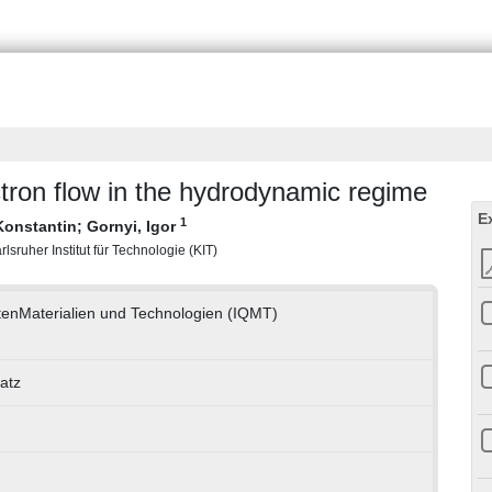
tron flow in the hydrodynamic regime
E
1
Konstantin
;
Gornyi, Igor
lsruher Institut für Technologie (KIT)
ntenMaterialien und Technologien (IQMT)
atz