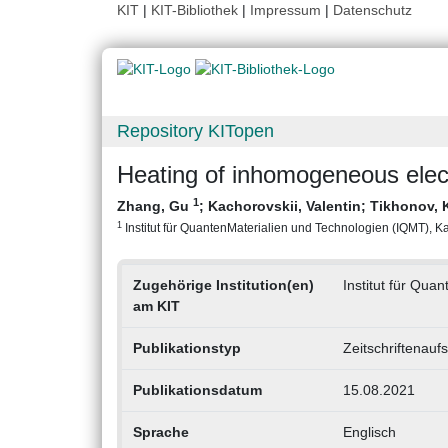
KIT
|
KIT-Bibliothek
|
Impressum
|
Datenschutz
Repository KITopen
Heating of inhomogeneous elec
1
Zhang, Gu
;
Kachorovskii, Valentin
;
Tikhonov, 
1
Institut für QuantenMaterialien und Technologien (IQMT), Kar
Zugehörige Institution(en)
Institut für Qua
am KIT
Publikationstyp
Zeitschriftenaufs
Publikationsdatum
15.08.2021
Sprache
Englisch