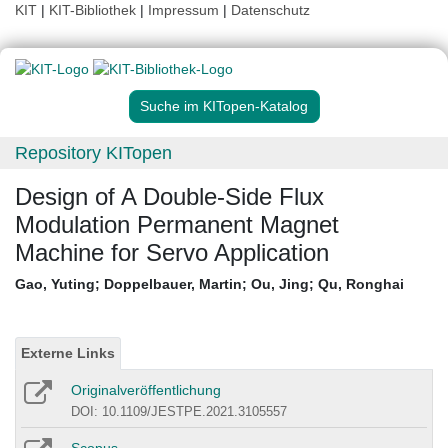
KIT
|
KIT-Bibliothek
|
Impressum
|
Datenschutz
Suche im KITopen-Katalog
Repository KITopen
Design of A Double-Side Flux
Modulation Permanent Magnet
Machine for Servo Application
Gao, Yuting
;
Doppelbauer, Martin
;
Ou, Jing
;
Qu, Ronghai
Externe Links
Originalveröffentlichung
DOI: 10.1109/JESTPE.2021.3105557