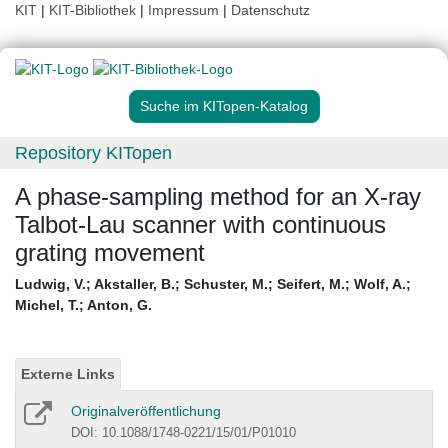
KIT
|
KIT-Bibliothek
|
Impressum
|
Datenschutz
Suche im KITopen-Katalog
Repository KITopen
A phase-sampling method for an X-ray
Talbot-Lau scanner with continuous
grating movement
Ludwig, V.
;
Akstaller, B.
;
Schuster, M.
;
Seifert, M.
;
Wolf, A.
;
Michel, T.
;
Anton, G.
Externe Links
Originalveröffentlichung
DOI: 10.1088/1748-0221/15/01/P01010