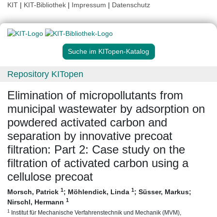
KIT
|
KIT-Bibliothek
|
Impressum
|
Datenschutz
Suche im KITopen-Katalog
Repository KITopen
Elimination of micropollutants from
municipal wastewater by adsorption on
powdered activated carbon and
separation by innovative precoat
filtration: Part 2: Case study on the
filtration of activated carbon using a
cellulose precoat
1
1
Morsch, Patrick
;
Möhlendick, Linda
;
Süsser, Markus
;
1
Nirschl, Hermann
1
Institut für Mechanische Verfahrenstechnik und Mechanik (MVM),