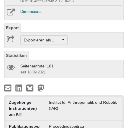
DOI: 10.48550/arXiv.2112.04216
Dimensions
Export
Exportieren als ...
Statistiken
Seitenaufrufe: 181
seit 18.09.2021
Zugehörige
Institut für Anthropomatik und Robotik
Institution(en)
(IAR)
am KIT
Publikationstyp
Proceedingsbeitrag