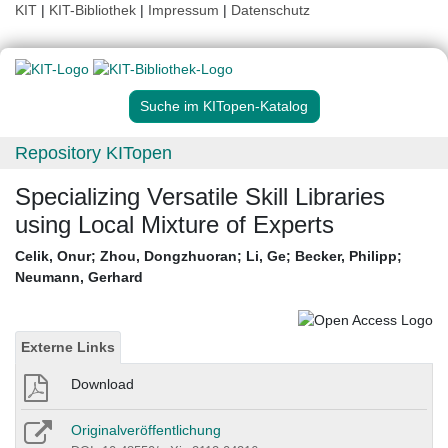
KIT
|
KIT-Bibliothek
|
Impressum
|
Datenschutz
Suche im KITopen-Katalog
Repository KITopen
Specializing Versatile Skill Libraries
using Local Mixture of Experts
Celik, Onur
;
Zhou, Dongzhuoran
;
Li, Ge
;
Becker, Philipp
;
Neumann, Gerhard
Externe Links
Download
Originalveröffentlichung