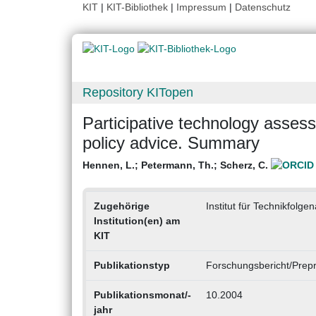
KIT
|
KIT-Bibliothek
|
Impressum
|
Datenschutz
Repository KITopen
Participative technology asses
policy advice. Summary
Hennen, L.
;
Petermann, Th.
;
Scherz, C.
Zugehörige
Institut für Technikfol
Institution(en) am
KIT
Publikationstyp
Forschungsbericht/Prepr
Publikationsmonat/-
10.2004
jahr