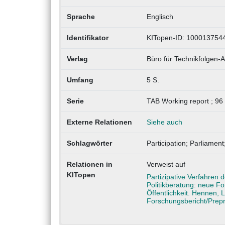
Sprache
Englisch
Identifikator
KITopen-ID: 100013754
Verlag
Büro für Technikfolgen
Umfang
5 S.
Serie
TAB Working report ; 96
Externe Relationen
Siehe auch
Schlagwörter
Participation; Parliame
Relationen in
Verweist auf
KITopen
Partizipative Verfahren
Politikberatung: neue F
Öffentlichkeit. Hennen, 
Forschungsbericht/Prep