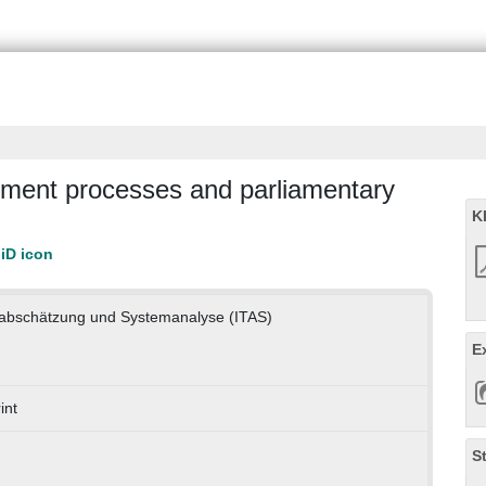
sment processes and parliamentary
K
genabschätzung und Systemanalyse (ITAS)
E
int
S