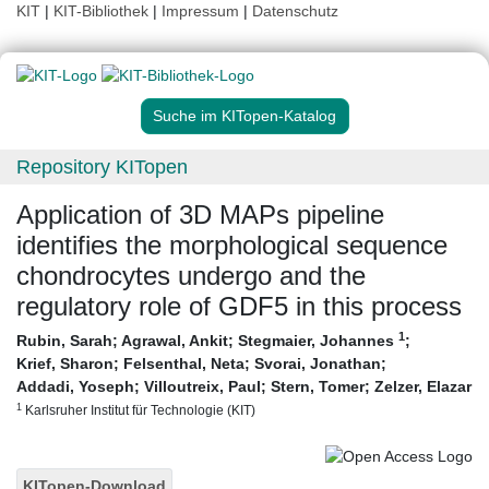
KIT
|
KIT-Bibliothek
|
Impressum
|
Datenschutz
Suche im KITopen-Katalog
Repository KITopen
Application of 3D MAPs pipeline
identifies the morphological sequence
chondrocytes undergo and the
regulatory role of GDF5 in this process
1
Rubin, Sarah
;
Agrawal, Ankit
;
Stegmaier, Johannes
;
Krief, Sharon
;
Felsenthal, Neta
;
Svorai, Jonathan
;
Addadi, Yoseph
;
Villoutreix, Paul
;
Stern, Tomer
;
Zelzer, Elazar
1
Karlsruher Institut für Technologie (KIT)
KITopen-Download