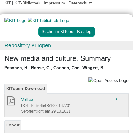
KIT
|
KIT-Bibliothek
|
Impressum
|
Datenschutz
Suche im KITopen-Katalog
Repository KITopen
New media and culture. Summary
Paschen, H.
;
Banse, G.
;
Coenen, Chr.
;
Wingert, B.
;
.
KITopen-Download
Volltext
§
DOI: 10.5445/IR/1000137701
Veröffentlicht am 29.10.2021
Export