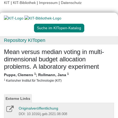
KIT
|
KIT-Bibliothek
|
Impressum
|
Datenschutz
Suche im KITopen-Katalog
Repository KITopen
Mean versus median voting in multi-
dimensional budget allocation
problems. A laboratory experiment
1
1
Puppe, Clemens
;
Rollmann, Jana
1
Karlsruher Institut für Technologie (KIT)
Externe Links
Originalveröffentlichung
DOI: 10.1016/j.geb.2021.08.008