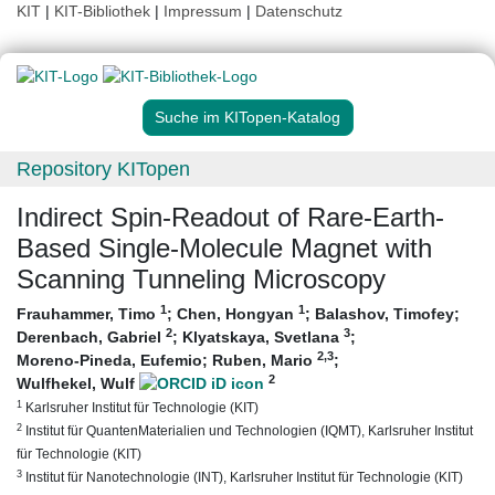
KIT
|
KIT-Bibliothek
|
Impressum
|
Datenschutz
Suche im KITopen-Katalog
Repository KITopen
Indirect Spin-Readout of Rare-Earth-
Based Single-Molecule Magnet with
Scanning Tunneling Microscopy
1
1
Frauhammer, Timo
;
Chen, Hongyan
;
Balashov, Timofey
;
2
3
Derenbach, Gabriel
;
Klyatskaya, Svetlana
;
2
,3
Moreno-Pineda, Eufemio
;
Ruben, Mario
;
2
Wulfhekel, Wulf
1
Karlsruher Institut für Technologie (KIT)
2
Institut für QuantenMaterialien und Technologien (IQMT), Karlsruher Institut
für Technologie (KIT)
3
Institut für Nanotechnologie (INT), Karlsruher Institut für Technologie (KIT)