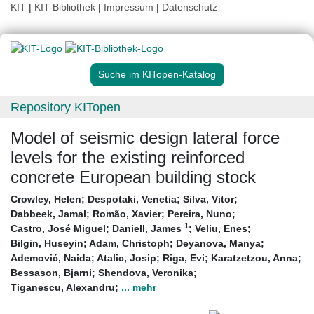
KIT
|
KIT-Bibliothek
|
Impressum
|
Datenschutz
Suche im KITopen-Katalog
Repository KITopen
Model of seismic design lateral force
levels for the existing reinforced
concrete European building stock
Crowley, Helen
;
Despotaki, Venetia
;
Silva, Vitor
;
Dabbeek, Jamal
;
Romão, Xavier
;
Pereira, Nuno
;
1
Castro, José Miguel
;
Daniell, James
;
Veliu, Enes
;
Bilgin, Huseyin
;
Adam, Christoph
;
Deyanova, Manya
;
Ademović, Naida
;
Atalic, Josip
;
Riga, Evi
;
Karatzetzou, Anna
;
Bessason, Bjarni
;
Shendova, Veronika
;
Tiganescu, Alexandru
;
... mehr