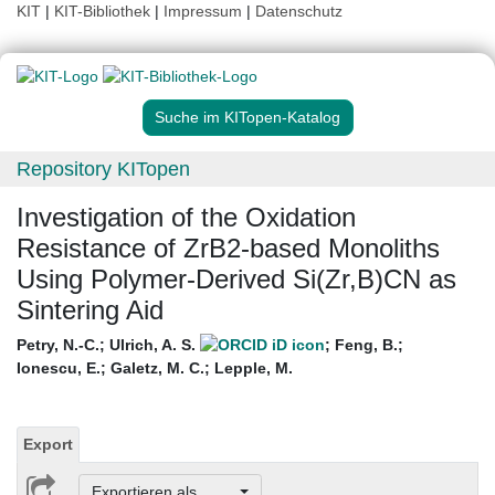
KIT
|
KIT-Bibliothek
|
Impressum
|
Datenschutz
Suche im KITopen-Katalog
Repository KITopen
Investigation of the Oxidation
Resistance of ZrB2-based Monoliths
Using Polymer-Derived Si(Zr,B)CN as
Sintering Aid
Petry, N.-C.
;
Ulrich, A. S.
;
Feng, B.
;
Ionescu, E.
;
Galetz, M. C.
;
Lepple, M.
Export
Exportieren als ...