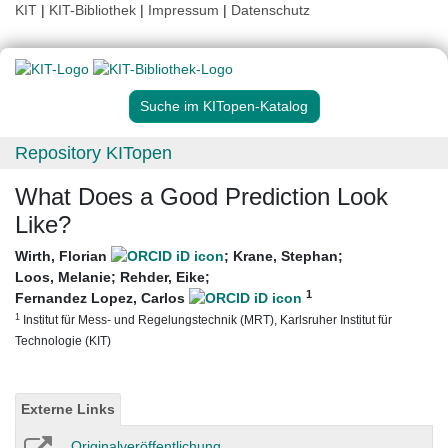
KIT
|
KIT-Bibliothek
|
Impressum
|
Datenschutz
Suche im KITopen-Katalog
Repository KITopen
What Does a Good Prediction Look
Like?
Wirth, Florian
;
Krane, Stephan
;
Loos, Melanie
;
Rehder, Eike
;
1
Fernandez Lopez, Carlos
1
Institut für Mess- und Regelungstechnik (MRT), Karlsruher Institut für
Technologie (KIT)
Externe Links
Originalveröffentlichung