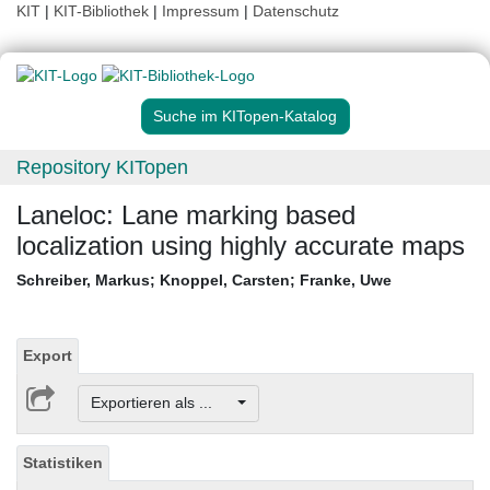
KIT
|
KIT-Bibliothek
|
Impressum
|
Datenschutz
Suche im KITopen-Katalog
Repository KITopen
Laneloc: Lane marking based
localization using highly accurate maps
Schreiber, Markus
;
Knoppel, Carsten
;
Franke, Uwe
Export
Exportieren als ...
Statistiken