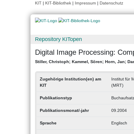
KIT
|
KIT-Bibliothek
|
Impressum
|
Datenschutz
Repository KITopen
Digital Image Processing: Com
Stiller, Christoph
;
Kammel, Sören
;
Horn, Jan
;
Da
Zugehörige Institution(en) am
Institut fü
KIT
(MRT)
Publikationstyp
Buchaufsat
Publikationsmonat/-jahr
09.2004
Sprache
Englisch