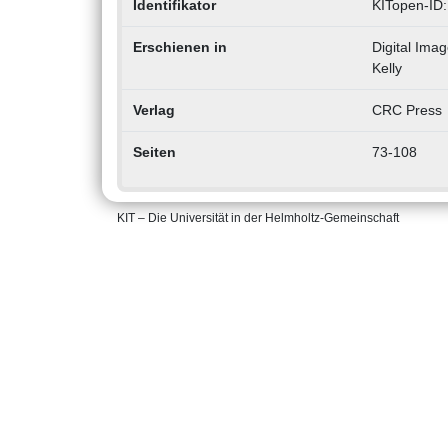
Identifikator
KITopen-ID
Erschienen in
Digital Ima
Kelly
Verlag
CRC Press
Seiten
73-108
KIT – Die Universität in der Helmholtz-Gemeinschaft