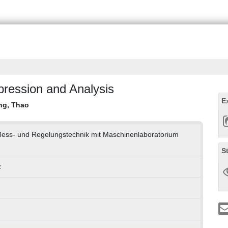
pression and Analysis
E
ng, Thao
r Mess- und Regelungstechnik mit Maschinenlaboratorium
S
z