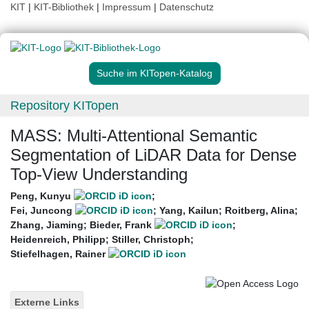
KIT
|
KIT-Bibliothek
|
Impressum
|
Datenschutz
Suche im KITopen-Katalog
Repository KITopen
MASS: Multi-Attentional Semantic
Segmentation of LiDAR Data for Dense
Top-View Understanding
Peng, Kunyu
;
Fei, Juncong
;
Yang, Kailun
;
Roitberg, Alina
;
Zhang, Jiaming
;
Bieder, Frank
;
Heidenreich, Philipp
;
Stiller, Christoph
;
Stiefelhagen, Rainer
Externe Links