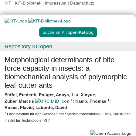
KIT
|
KIT-Bibliothek
|
Impressum
|
Datenschutz
Suche im KITopen-Katalog
Repository KITopen
Morphological determinants of bite
force capacity in insects: a
biomechanical analysis of polymorphic
leaf-cutter ants
Püffel, Frederik
;
Pouget, Anaya
;
Liu, Xinyue
;
1
1
Zuber, Marcus
;
Kamp, Thomas
;
Roces, Flavio
;
Labonte, David
1
Laboratorium für Applikationen der Synchrotronstrahlung (LAS), Karlsruher
Institut für Technologie (KIT)