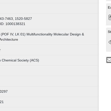
E
43-7463, 1520-5827
-ID: 1000138321
S
(POF IV, LK 01) Multifunctionality Molecular Design &
Architecture
r
 Chemical Society (ACS)
0297
021