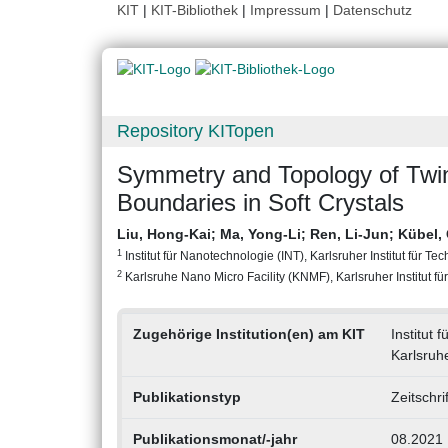
KIT
|
KIT-Bibliothek
|
Impressum
|
Datenschutz
Repository KITopen
Symmetry and Topology of Twin
Boundaries in Soft Crystals
Liu, Hong-Kai
;
Ma, Yong-Li
;
Ren, Li-Jun
;
Kübel, 
1
Institut für Nanotechnologie (INT), Karlsruher Institut für Te
2
Karlsruhe Nano Micro Facility (KNMF), Karlsruher Institut fü
Zugehörige Institution(en) am KIT
Institut 
Karlsruh
Publikationstyp
Zeitschri
Publikationsmonat/-jahr
08.2021