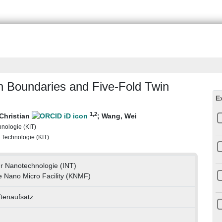
 Boundaries and Five-Fold Twin
E
1
,2
Christian
;
Wang, Wei
chnologie (KIT)
r Technologie (KIT)
für Nanotechnologie (INT)
e Nano Micro Facility (KNMF)
ftenaufsatz