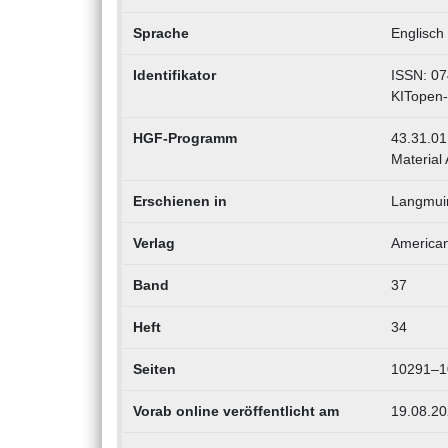
Sprache
Englisch
Identifikator
ISSN: 07
KITopen
HGF-Programm
43.31.01 
Material 
Erschienen in
Langmui
Verlag
American
Band
37
Heft
34
Seiten
10291–1
Vorab online veröffentlicht am
19.08.2