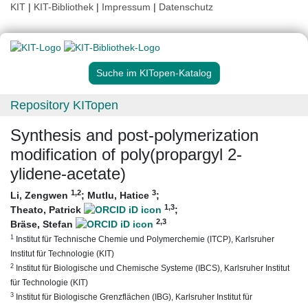
KIT
|
KIT-Bibliothek
|
Impressum
|
Datenschutz
Suche im KITopen-Katalog
Repository KITopen
Synthesis and post-polymerization
modification of poly(propargyl 2-
ylidene-acetate)
1
,2
3
Li, Zengwen
;
Mutlu, Hatice
;
1
,3
Theato, Patrick
;
2
,3
Bräse, Stefan
1
Institut für Technische Chemie und Polymerchemie (ITCP), Karlsruher
Institut für Technologie (KIT)
2
Institut für Biologische und Chemische Systeme (IBCS), Karlsruher Institut
für Technologie (KIT)
3
Institut für Biologische Grenzflächen (IBG), Karlsruher Institut für