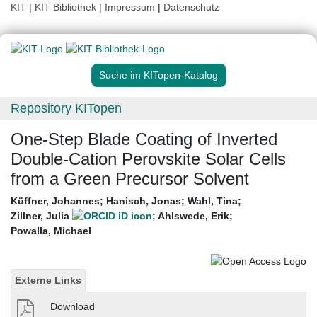
KIT
|
KIT-Bibliothek
|
Impressum
|
Datenschutz
Suche im KITopen-Katalog
Repository KITopen
One-Step Blade Coating of Inverted
Double-Cation Perovskite Solar Cells
from a Green Precursor Solvent
Küffner, Johannes
;
Hanisch, Jonas
;
Wahl, Tina
;
Zillner, Julia
;
Ahlswede, Erik
;
Powalla, Michael
Externe Links
Download