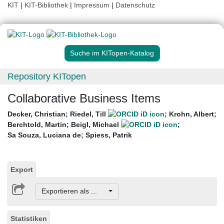
KIT
|
KIT-Bibliothek
|
Impressum
|
Datenschutz
Suche im KITopen-Katalog
Repository KITopen
Collaborative Business Items
Decker, Christian
;
Riedel, Till
;
Krohn, Albert
;
Berchtold, Martin
;
Beigl, Michael
;
Sa Souza, Luciana de
;
Spiess, Patrik
Export
Exportieren als ...
Statistiken