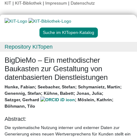
KIT
|
KIT-Bibliothek
|
Impressum
|
Datenschutz
Suche im KITopen-Katalog
Repository KITopen
BigDieMo – Ein methodischer
Baukasten zur Gestaltung von
datenbasierten Dienstleistungen
Hunke, Fabian
;
Seebacher, Stefan
;
Schymanietz, Martin
;
Genennig, Stefan
;
Kühne, Babett
;
Jonas, Julia
;
Satzger, Gerhard
;
Möslein, Kathrin
;
Böhmann, Tilo
Abstract:
Die systematische Nutzung interner und externer Daten zur
Generierung eines neuen Wertversprechens für Kunden stellt ein