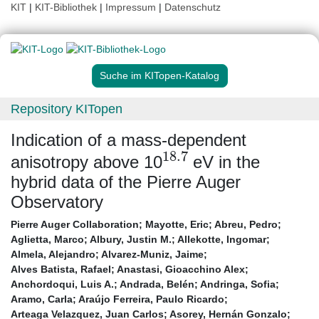
KIT
|
KIT-Bibliothek
|
Impressum
|
Datenschutz
Suche im KITopen-Katalog
Repository KITopen
Indication of a mass-dependent
18.7
anisotropy above 10
eV in the
hybrid data of the Pierre Auger
Observatory
Pierre Auger Collaboration
;
Mayotte, Eric
;
Abreu, Pedro
;
Aglietta, Marco
;
Albury, Justin M.
;
Allekotte, Ingomar
;
Almela, Alejandro
;
Alvarez-Muniz, Jaime
;
Alves Batista, Rafael
;
Anastasi, Gioacchino Alex
;
Anchordoqui, Luis A.
;
Andrada, Belén
;
Andringa, Sofia
;
Aramo, Carla
;
Araújo Ferreira, Paulo Ricardo
;
Arteaga Velazquez, Juan Carlos
;
Asorey, Hernán Gonzalo
;