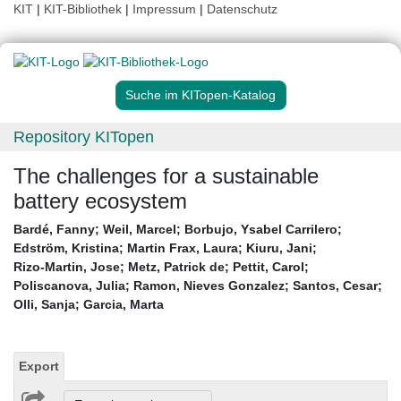
KIT
|
KIT-Bibliothek
|
Impressum
|
Datenschutz
Suche im KITopen-Katalog
Repository KITopen
The challenges for a sustainable
battery ecosystem
Bardé, Fanny
;
Weil, Marcel
;
Borbujo, Ysabel Carrilero
;
Edström, Kristina
;
Martin Frax, Laura
;
Kiuru, Jani
;
Rizo-Martin, Jose
;
Metz, Patrick de
;
Pettit, Carol
;
Poliscanova, Julia
;
Ramon, Nieves Gonzalez
;
Santos, Cesar
;
Olli, Sanja
;
Garcia, Marta
Export