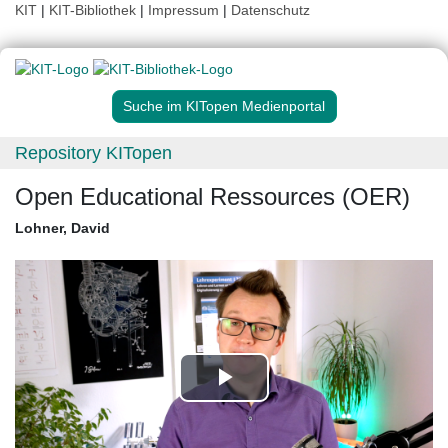
KIT
|
KIT-Bibliothek
|
Impressum
|
Datenschutz
Suche im KITopen Medienportal
Repository KITopen
Open Educational Ressources (OER)
Lohner, David
Play
Video