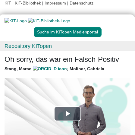
KIT
|
KIT-Bibliothek
|
Impressum
|
Datenschutz
Suche im KITopen Medienportal
Repository KITopen
Oh sorry, das war ein Falsch-Positiv
Stang, Marco
;
Molinar, Gabriela
Play
Video