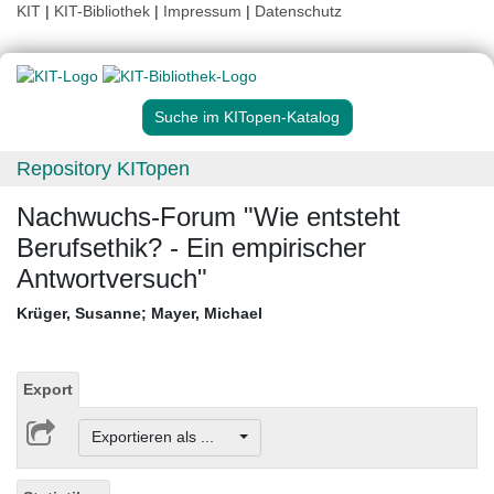
KIT
|
KIT-Bibliothek
|
Impressum
|
Datenschutz
Suche im KITopen-Katalog
Repository KITopen
Nachwuchs-Forum "Wie entsteht
Berufsethik? - Ein empirischer
Antwortversuch"
Krüger, Susanne
;
Mayer, Michael
Export
Exportieren als ...