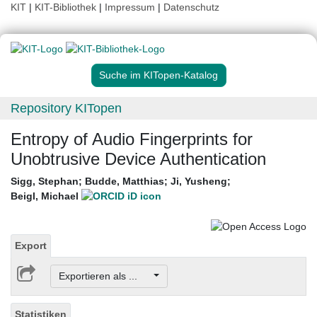
KIT
|
KIT-Bibliothek
|
Impressum
|
Datenschutz
Suche im KITopen-Katalog
Repository KITopen
Entropy of Audio Fingerprints for
Unobtrusive Device Authentication
Sigg, Stephan
;
Budde, Matthias
;
Ji, Yusheng
;
Beigl, Michael
Export
Exportieren als ...
Statistiken