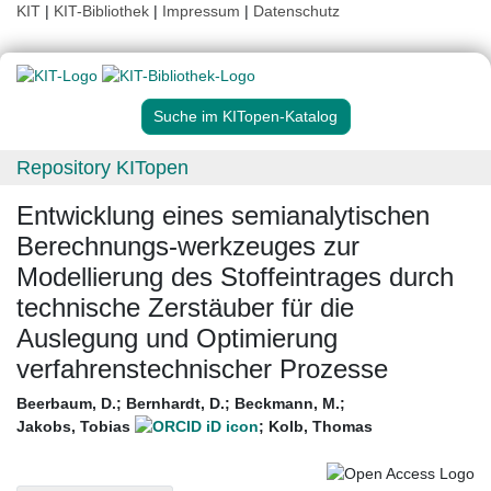
KIT
|
KIT-Bibliothek
|
Impressum
|
Datenschutz
Suche im KITopen-Katalog
Repository KITopen
Entwicklung eines semianalytischen
Berechnungs-werkzeuges zur
Modellierung des Stoffeintrages durch
technische Zerstäuber für die
Auslegung und Optimierung
verfahrenstechnischer Prozesse
Beerbaum, D.
;
Bernhardt, D.
;
Beckmann, M.
;
Jakobs, Tobias
;
Kolb, Thomas