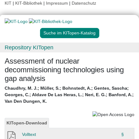
KIT
|
KIT-Bibliothek
|
Impressum
|
Datenschutz
Suche im KITopen-Katalog
Repository KITopen
Assessment of nuclear
decommissioning technologies using
gap analysis
Chaudhry, M. J.
;
Müller, S.
;
Bohnstedt, A.
;
Gentes, Sascha
;
Georges, C.
;
Aldave De Las Heras, L.
;
Neri, E. G.
;
Banford, A.
;
Van Den Dungen, K.
KITopen-Download
Volltext
§