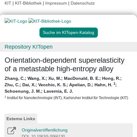
KIT
|
KIT-Bibliothek
|
Impressum
|
Datenschutz
Suche im KITopen-Katalog
Repository KITopen
Orientation-dependent superelasticity
of a metastable high-entropy alloy
Zhang, C.
;
Wang, X.
;
Xu, M.
;
MacDonald, B. E.
;
Hong, R.
;
1
Zhu, C.
;
Dai, X.
;
Vecchio, K. S.
;
Apelian, D.
;
Hahn, H.
;
Schoenung, J. M.
;
Lavernia, E. J.
1
Institut für Nanotechnologie (INT), Karlsruher Institut für Technologie (KIT)
Externe Links
Originalveröffentlichung
DOI: 10.1063/5.0066130