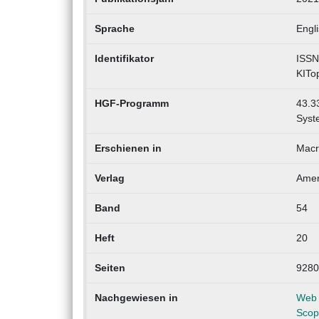
Sprache
Engl
Identifikator
ISSN
KITo
HGF-Programm
43.33
Syst
Erschienen in
Macr
Verlag
Amer
Band
54
Heft
20
Seiten
9280
Nachgewiesen in
Web 
Scop