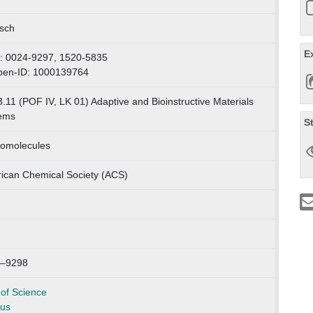
isch
E
: 0024-9297, 1520-5835
pen-ID: 1000139764
.11 (POF IV, LK 01) Adaptive and Bioinstructive Materials
ems
S
omolecules
ican Chemical Society (ACS)
–9298
of Science
us