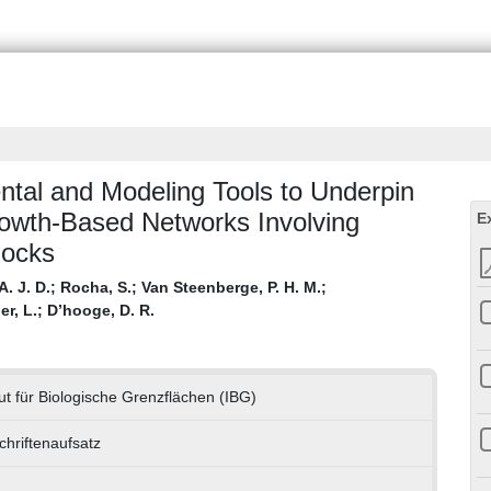
tal and Modeling Tools to Underpin
rowth-Based Networks Involving
E
locks
A. J. D.
;
Rocha, S.
;
Van Steenberge, P. H. M.
;
er, L.
;
D’hooge, D. R.
tut für Biologische Grenzflächen (IBG)
chriftenaufsatz