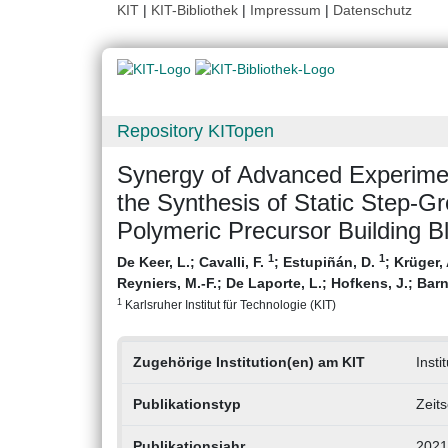
KIT
|
KIT-Bibliothek
|
Impressum
|
Datenschutz
Repository KITopen
Synergy of Advanced Experimen
the Synthesis of Static Step-G
Polymeric Precursor Building B
1
1
De Keer, L.
;
Cavalli, F.
;
Estupiñán, D.
;
Krüger, 
Reyniers, M.-F.
;
De Laporte, L.
;
Hofkens, J.
;
Barn
1
Karlsruher Institut für Technologie (KIT)
Zugehörige Institution(en) am KIT
Insti
Publikationstyp
Zeits
Publikationsjahr
2021