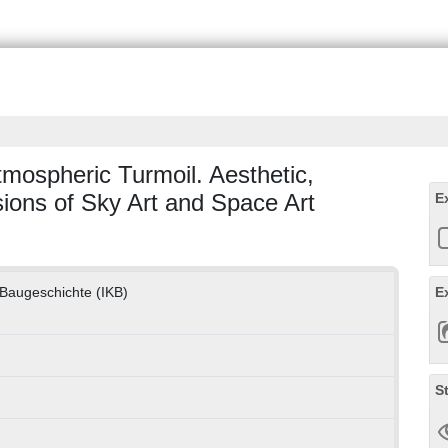
mospheric Turmoil. Aesthetic,
sions of Sky Art and Space Art
E
d Baugeschichte (IKB)
E
S