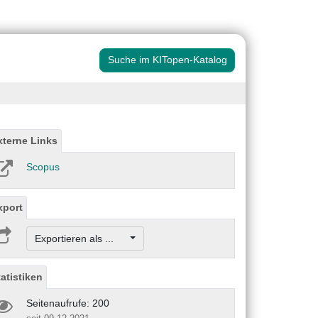
Suche im KITopen-Katalog
xterne Links
Scopus
xport
Exportieren als ...
tatistiken
Seitenaufrufe: 200