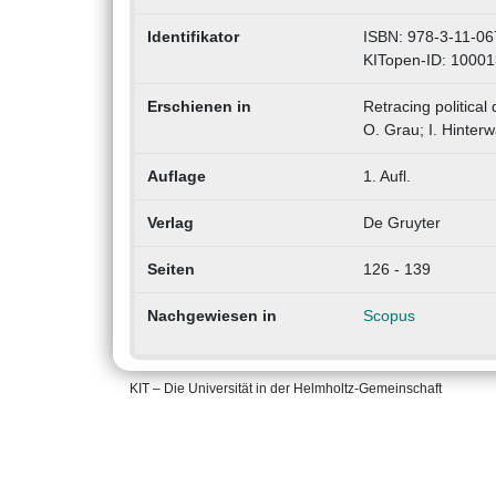
Identifikator
ISBN: 978-3-11-06
KITopen-ID: 1000
Erschienen in
Retracing political
O. Grau; I. Hinter
Auflage
1. Aufl.
Verlag
De Gruyter
Seiten
126 - 139
Nachgewiesen in
Scopus
KIT – Die Universität in der Helmholtz-Gemeinschaft