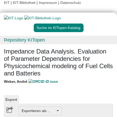
KIT
|
KIT-Bibliothek
|
Impressum
|
Datenschutz
Suche im KITopen-Katalog
Repository KITopen
Impedance Data Analysis. Evaluation
of Parameter Dependencies for
Physicochemical modeling of Fuel Cells
and Batteries
Weber, André
Export
Exportieren als ...