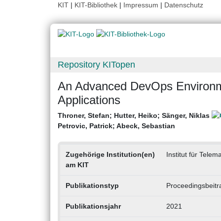
KIT
|
KIT-Bibliothek
|
Impressum
|
Datenschutz
Repository KITopen
An Advanced DevOps Environme
Applications
Throner, Stefan
;
Hutter, Heiko
;
Sänger, Niklas
Petrovic, Patrick
;
Abeck, Sebastian
Zugehörige Institution(en)
Institut für Telem
am KIT
Publikationstyp
Proceedingsbeitr
Publikationsjahr
2021