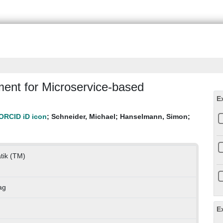
nt for Microservice-based
E
;
Schneider, Michael
;
Hanselmann, Simon
;
atik (TM)
ag
E