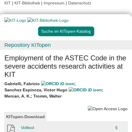
KIT
|
KIT-Bibliothek
|
Impressum
|
Datenschutz
Suche im KITopen-Katalog
Repository KITopen
Employment of the ASTEC Code in the
severe accidents research activities at
KIT
Gabrielli, Fabrizio
;
Sanchez Espinoza, Victor Hugo
;
Mercan, A. K.
;
Tromm, Walter
KITopen-Download
Volltext
§