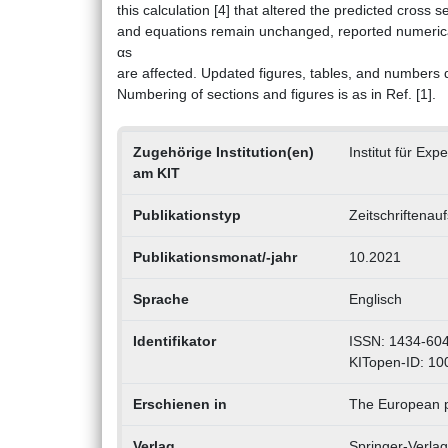
this calculation [4] that altered the predicted cross
and equations remain unchanged, reported numerical
αs
are affected. Updated figures, tables, and numbers 
Numbering of sections and figures is as in Ref. [1].
Zugehörige Institution(en)
Institut für Exp
am KIT
Publikationstyp
Zeitschriftenauf
Publikationsmonat/-jahr
10.2021
Sprache
Englisch
Identifikator
ISSN: 1434-60
KITopen-ID: 1
Erschienen in
The European ph
Verlag
Springer-Verlag