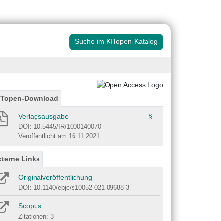
Suche im KITopen-Katalog
ITopen-Download
Verlagsausgabe
§
DOI: 10.5445/IR/1000140070
Veröffentlicht am 16.11.2021
xterne Links
Originalveröffentlichung
DOI: 10.1140/epjc/s10052-021-09688-3
Scopus
Zitationen: 3