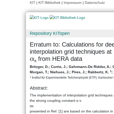
KIT
|
KIT-Bibliothek
|
Impressum
|
Datenschutz
Repository KITopen
Erratum to: Calculations for dee
interpolation grid techniques a
α
s
from HERA data
Britzger, D.
;
Currie, J.
;
Gehrmann-De Ridder, A.
;
1
Morgan, T.
;
Niehues, J.
;
Pires, J.
;
Rabbertz, K.
;
1
Institut für Experimentelle Teilchenphysik (ETP), Karlsruher I
Abstract:
The implementation of interpolation grid techniques 
the strong coupling constant α s
αs
presented in Ref. [1] are based on the calculation i