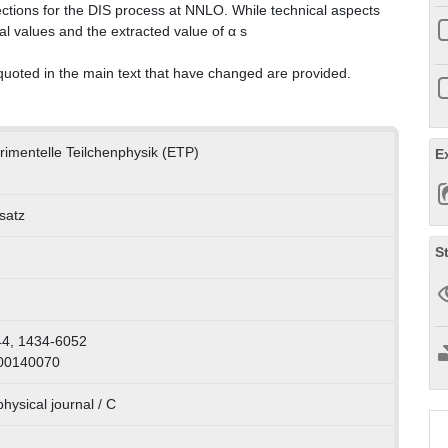
 sections for the DIS process at NNLO. While technical aspects
 values and the extracted value of α s
quoted in the main text that have changed are provided.
erimentelle Teilchenphysik (ETP)
E
satz
S
44, 1434-6052
000140070
ysical journal / C