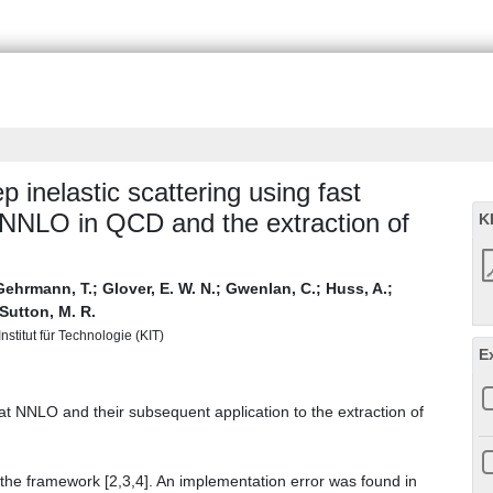
p inelastic scattering using fast
t NNLO in QCD and the extraction of
K
Gehrmann, T.
;
Glover, E. W. N.
;
Gwenlan, C.
;
Huss, A.
;
Sutton, M. R.
nstitut für Technologie (KIT)
E
at NNLO and their subsequent application to the extraction of
n the framework [2,3,4]. An implementation error was found in