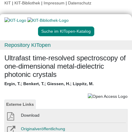
KIT
|
KIT-Bibliothek
|
Impressum
|
Datenschutz
Suche im KITopen-Katalog
Repository KITopen
Ultrafast time-resolved spectroscopy of
one-dimensional metal-dielectric
photonic crystals
Ergin, T.
;
Benkert, T.
;
Giessen, H.
;
Lippitz, M.
Externe Links
Download
Originalveröffentlichung