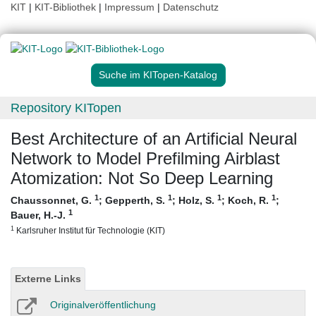
KIT
|
KIT-Bibliothek
|
Impressum
|
Datenschutz
Suche im KITopen-Katalog
Repository KITopen
Best Architecture of an Artificial Neural
Network to Model Prefilming Airblast
Atomization: Not So Deep Learning
1
1
1
1
Chaussonnet, G.
;
Gepperth, S.
;
Holz, S.
;
Koch, R.
;
1
Bauer, H.-J.
1
Karlsruher Institut für Technologie (KIT)
Externe Links
Originalveröffentlichung